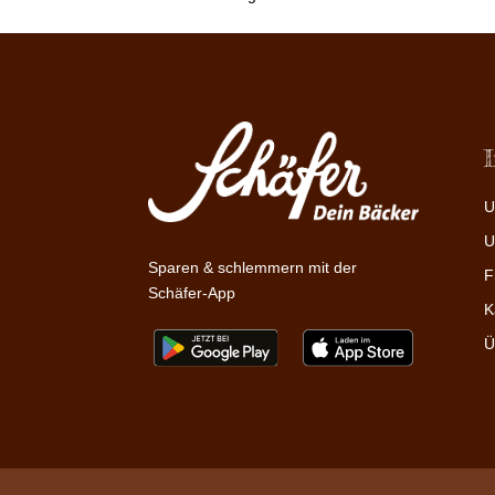
U
U
Sparen & schlemmern mit der
F
Schäfer-App
K
Ü