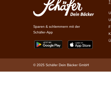
U
U
Sparen & schlemmern mit der
F
Schäfer-App
K
Ü
© 2025 Schäfer Dein Bäcker GmbH