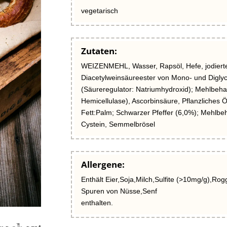
vegetarisch
Zutaten:
WEIZENMEHL, Wasser, Rapsöl, Hefe, jodiert
Diacetylweinsäureester von Mono- und Diglyc
(Säureregulator: Natriumhydroxid); Mehlbeh
Hemicellulase), Ascorbinsäure, Pflanzliches 
Fett:Palm; Schwarzer Pfeffer (6,0%); Mehlbe
Cystein, Semmelbrösel
Allergene:
Enthält Eier,Soja,Milch,Sulfite (>10mg/g),Ro
Spuren von Nüsse,Senf
enthalten.