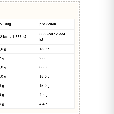
o 100g
pro Stück
558 kcal / 2.334
2 kcal / 1.556 kJ
kJ
,0 g
18,0 g
7 g
2,6 g
,0 g
86,0 g
,0 g
15,0 g
8 g
15,0 g
9 g
4,4 g
9 g
4,4 g