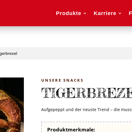
Produkte
Karriere
F
igerbrezel
UNSERE SNACKS
TIGERBREZ
Aufgepeppt und der neuste Trend – die musst
Produktmerkmale: