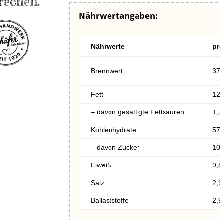
rechen:
Nährwertangaben:
Nährwerte
pr
Brennwert
37
Fett
12
– davon gesättigte Fettsäuren
1,
Kohlenhydrate
57
– davon Zucker
10
Eiweiß
9,
Salz
2,
Ballaststoffe
2,