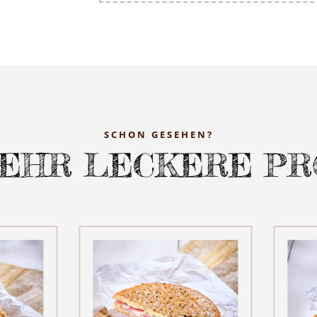
SCHON GESEHEN?
EHR LECKERE P