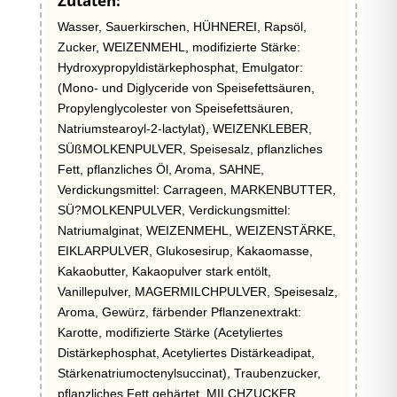
Zutaten:
Wasser, Sauerkirschen, HÜHNEREI, Rapsöl,
Zucker, WEIZENMEHL, modifizierte Stärke:
Hydroxypropyldistärkephosphat, Emulgator:
(Mono- und Diglyceride von Speisefettsäuren,
Propylenglycolester von Speisefettsäuren,
Natriumstearoyl-2-lactylat), WEIZENKLEBER,
SÜßMOLKENPULVER, Speisesalz, pflanzliches
Fett, pflanzliches Öl, Aroma, SAHNE,
Verdickungsmittel: Carrageen, MARKENBUTTER,
SÜ?MOLKENPULVER, Verdickungsmittel:
Natriumalginat, WEIZENMEHL, WEIZENSTÄRKE,
EIKLARPULVER, Glukosesirup, Kakaomasse,
Kakaobutter, Kakaopulver stark entölt,
Vanillepulver, MAGERMILCHPULVER, Speisesalz,
Aroma, Gewürz, färbender Pflanzenextrakt:
Karotte, modifizierte Stärke (Acetyliertes
Distärkephosphat, Acetyliertes Distärkeadipat,
Stärkenatriumoctenylsuccinat), Traubenzucker,
pflanzliches Fett gehärtet, MILCHZUCKER,