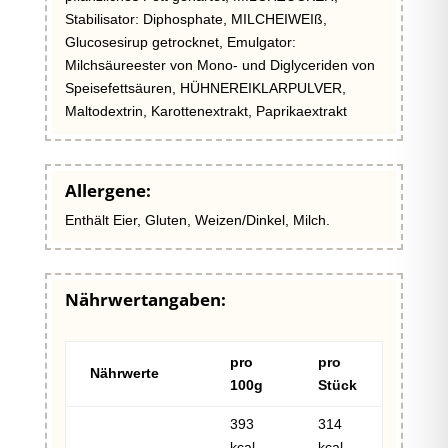
Stabilisator: Diphosphate, MILCHEIWEIß,
Glucosesirup getrocknet, Emulgator:
Milchsäureester von Mono- und Diglyceriden von
Speisefettsäuren, HÜHNEREIKLARPULVER,
Maltodextrin, Karottenextrakt, Paprikaextrakt
Allergene:
Enthält Eier, Gluten, Weizen/Dinkel, Milch.
Nährwertangaben:
pro
pro
Nährwerte
100g
Stück
393
314
kcal
kcal