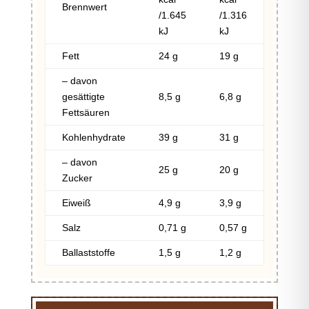
Brennwert
/1.645
/1.316
kJ
kJ
Fett
24 g
19 g
– davon
gesättigte
8,5 g
6,8 g
Fettsäuren
Kohlenhydrate
39 g
31 g
– davon
25 g
20 g
Zucker
Eiweiß
4,9 g
3,9 g
Salz
0,71 g
0,57 g
Ballaststoffe
1,5 g
1,2 g