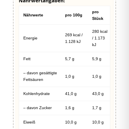
Nährwertangaben:
pro
Nährwerte
pro 100g
Stück
280 kcal
269 kcal /
Energie
/ 1.173
1.128 kJ
kJ
Fett
5,7 g
5,9 g
– davon gesättigte
1,0 g
1,0 g
Fettsäuren
Kohlenhydrate
41,0 g
43,0 g
– davon Zucker
1,6 g
1,7 g
Eiweiß
10,0 g
10,0 g