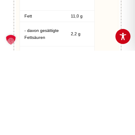
Fett
11,0 g
- davon gesättigte
2,2 g
Fettsäuren
Kohlenhydrate
45,0 g
- davon Zucker
1,4 g
Eiweiß
11 g
Salz
2,0 g
Broteinheiten
3.8