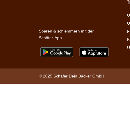
U
U
Sparen & schlemmern mit der
F
Schäfer-App
K
Ü
© 2025 Schäfer Dein Bäcker GmbH