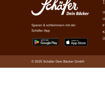
U
U
Sparen & schlemmern mit der
F
Schäfer-App
K
Ü
© 2025 Schäfer Dein Bäcker GmbH