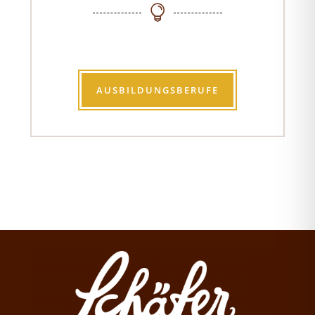

AUSBILDUNGSBERUFE