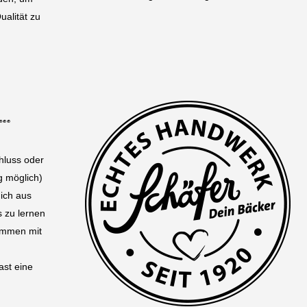
alität zu
…
hluss oder
g möglich)
dich aus
s zu lernen
sammen mit
st eine