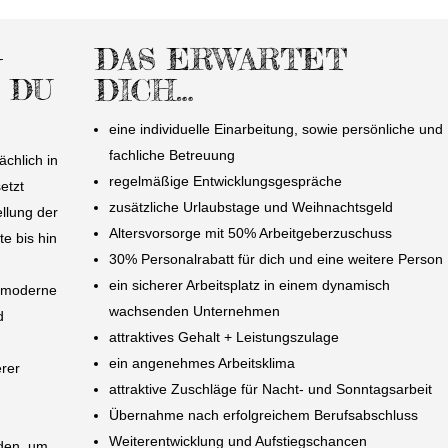
DAS ERWARTET
–
DICH…
E DU
eine individuelle Einarbeitung, sowie persönliche und
fachliche Betreuung
chlich in
regelmäßige Entwicklungsgespräche
etzt
zusätzliche Urlaubstage und Weihnachtsgeld
ellung der
Altersvorsorge mit 50% Arbeitgeberzuschuss
e bis hin
30% Personalrabatt für dich und eine weitere Person
ein sicherer Arbeitsplatz in einem dynamisch
t moderne
wachsenden Unternehmen
d
attraktives Gehalt + Leistungszulage
ein angenehmes Arbeitsklima
erer
attraktive Zuschläge für Nacht- und Sonntagsarbeit
Übernahme nach erfolgreichem Berufsabschluss
d
Weiterentwicklung und Aufstiegschancen
den, um