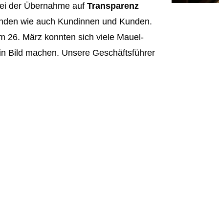
 bei der Übernahme auf
Transparenz
enden wie auch Kundinnen und Kunden.
m 26. März konnten sich viele Mauel-
ein Bild machen. Unsere Geschäftsführer
en gemeinsam mit der nächsten
 zu beantworten und sich vorzustellen.
neue Teammitglieder
bald offiziell in der
– begleitet von einem erfahrenen
iv gestaltet.