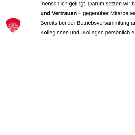
menschlich gelingt. Darum setzen wir
und Vertrauen
– gegenüber Mitarbeit
Bereits bei der Betriebsversammlung a
Kolleginnen und -Kollegen persönlich 
Johann Schäfer
und
Ali Eskiocak
war
Schäfer-Generation vor Ort, um Fragen
Wir freuen uns sehr darauf,
rund 160 
Schäfer-Familie willkommen zu heißen 
Integrationsteam, das den Übergang akt