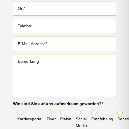
Wie sind Sie auf uns aufmerksam geworden?*
Karriereportal
Flyer
Plakat
Social
Empfehlung
Sonst
Media