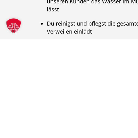
unseren Kunden das Wasser im 
lässt
Du reinigst und pflegst die gesamte
Verweilen einlädt
Du achtest auf die Umsetzung von 
und Unternehmensstandards, den
schätzen die gewohnte und gleichb