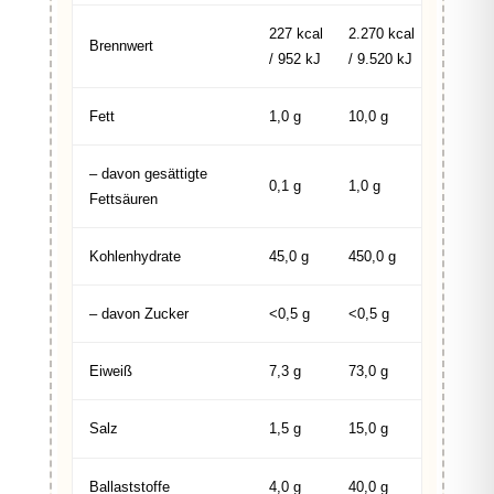
227 kcal
2.270 kcal
Brennwert
/ 952 kJ
/ 9.520 kJ
Fett
1,0 g
10,0 g
– davon gesättigte
0,1 g
1,0 g
Fettsäuren
Kohlenhydrate
45,0 g
450,0 g
– davon Zucker
<0,5 g
<0,5 g
Eiweiß
7,3 g
73,0 g
Salz
1,5 g
15,0 g
Ballaststoffe
4,0 g
40,0 g