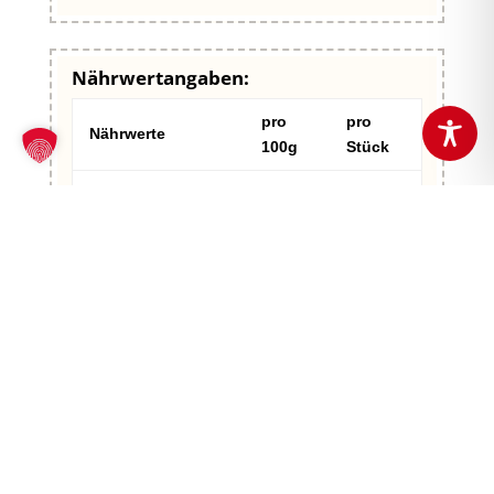
Nährwertangaben:
pro
pro
Nährwerte
100g
Stück
241 kcal
1.446
Brennwert
/ 1.007
kcal /
kJ
6.042 kJ
Fett
1,1 g
6,6 g
- davon gesättigte
0,2 g
1,2 g
Fettsäuren
Kohlenhydrate
47,0 g
282,0 g
- davon Zucker
<0,5 g
<4,2 g