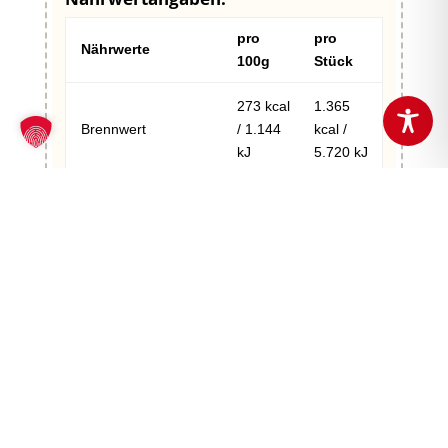
pro
pro
Nährwerte
100g
Stück
273 kcal
1.365
Brennwert
/ 1.144
kcal /
kJ
5.720 kJ
Fett
13 g
65 g
– davon gesättigte
1,9 g
9,5 g
Fettsäuren
Kohlenhydrate
18 g
90 g
– davon Zucker
1,6 g
8,0 g
Eiweiß
20 g
100 g