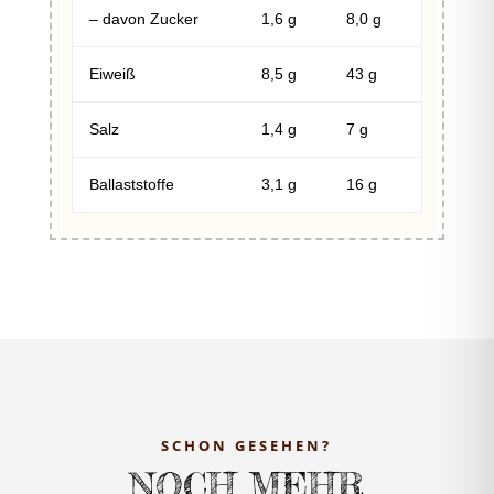
– davon Zucker
1,6 g
8,0 g
Eiweiß
8,5 g
43 g
Salz
1,4 g
7 g
Ballaststoffe
3,1 g
16 g
SCHON GESEHEN?
NOCH MEHR