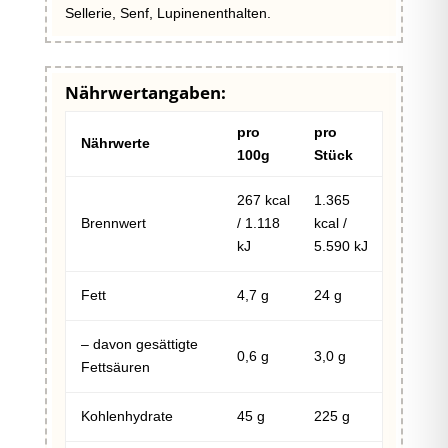
Sellerie, Senf, Lupinenenthalten.
Nährwertangaben:
pro
pro
Nährwerte
100g
Stück
267 kcal
1.365
Brennwert
/ 1.118
kcal /
kJ
5.590 kJ
Fett
4,7 g
24 g
– davon gesättigte
0,6 g
3,0 g
Fettsäuren
Kohlenhydrate
45 g
225 g