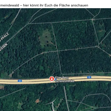
Gemeindewald –
h
ier könnt ihr Euch die Fläche anschauen