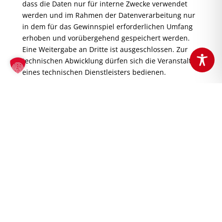
dass die Daten nur für interne Zwecke verwendet
werden und im Rahmen der Datenverarbeitung nur
in dem für das Gewinnspiel erforderlichen Umfang
erhoben und vorübergehend gespeichert werden.
Eine Weitergabe an Dritte ist ausgeschlossen. Zur
technischen Abwicklung dürfen sich die Veranstalter
eines technischen Dienstleisters bedienen.
Datenschutz | Schäfer Dein Bäcker (schaefer-dein-
baecker.de)
5. Sonstiges
Diese Teilnahmebedingungen und die gesamte
Rechtsbeziehung zwischen den Mitspielern und dem
Veranstalter unterliegen ausschließlich dem Recht
der Bundesrepublik Deutschland. Sollten einzelne
Bestimmungen der Teilnahmebedingungen ungültig
sein oder werden, bleibt die Gültigkeit der übrigen
Teilnahmebedingungen unberührt. Diese
Teilnahmebedingungen können jederzeit vom