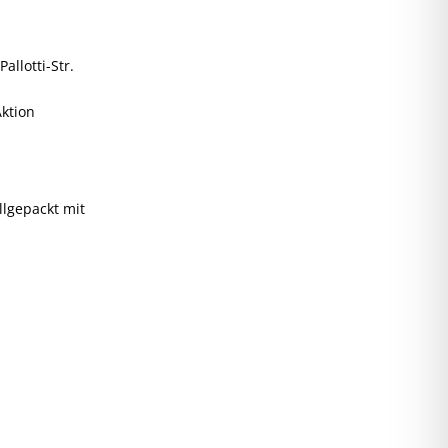
llotti-Str.
Aktion
llgepackt mit