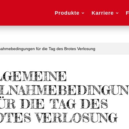
Produkte
Karriere
F
lnahmebedingungen für die Tag des Brotes Verlosung
LGEMEINE
ILNAHMEBEDINGU
ÜR DIE TAG DES
OTES VERLOSUNG