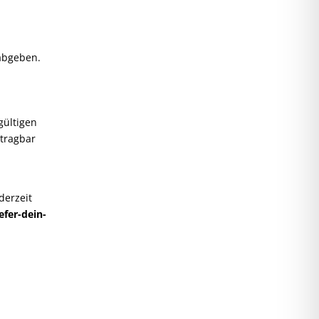
 abgeben.
gültigen
rtragbar
derzeit
efer
-dein
-