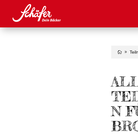
Tei
AL
TE
N F
BR