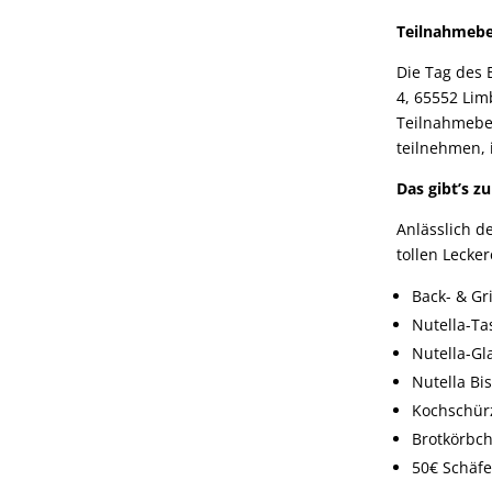
Teilnahmeb
Die Tag des 
4, 65552 Lim
Teilnahmeber
teilnehmen, 
Das gibt’s z
Anlässlich d
tollen Lecke
Back- & Gri
Nutella-Ta
Nutella-Gl
Nutella Bis
Kochschür
Brotkörbc
50€ Schäfe