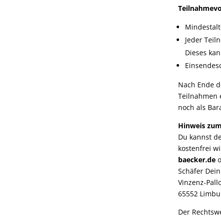
Teilnahmevo
Mindestalt
Jeder Teil
Dieses kan
Einsendesc
Nach Ende de
Teilnahmen e
noch als Bar
Hinweis zum
Du kannst d
kostenfrei w
baecker
.de
o
Schäfer Dei
Vinzenz-Pallo
65552 Limbu
Der Rechtswe