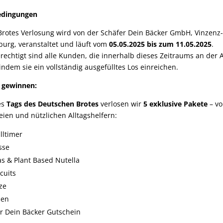
edingungen
Brotes Verlosung wird von der Schäfer Dein Bäcker GmbH, Vinzenz-Pa
burg, veranstaltet und läuft vom
05.05.2025 bis zum 11.05.2025
.
echtigt sind alle Kunden, die innerhalb dieses Zeitraums an der 
indem sie ein vollständig ausgefülltes Los einreichen.
u gewinnen:
es
Tags des Deutschen Brotes
verlosen wir
5 exklusive Pakete
– vo
reien und nützlichen Alltagshelfern:
lltimer
sse
as & Plant Based Nutella
cuits
ze
hen
r Dein Bäcker Gutschein