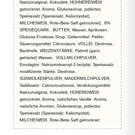
Natriumalginat, Kokosfett, HÜHNEREIWEIß
getrocknet, Aroma, Glukosesirup, jodiertes
Speisesalz (Speisesalz, Kaliumjodat),
MILCHEIWEIß, Rote-Bete-Saft getrocknet] , 8%
SPEISEQUARK , BUTTER, Wasser, Aprikosen,
Glukose-Fruktose-Sirup, Geliermittel: Pektin,
Säuerungsmittel: Citronsäure, VOLLEI, Dextrose,
Backhefe, WEIZENSTÄRKE, Palmöl (ganz
gehärtet) Wasser, VOLLMILCHPULVER,
Emulagtor: Natriumstearoyl-2-lactylat, Speisesalz,
modifizierte Stärke, Dextrose,
SÜßMOLKENPULVER, MAGERMILCHPULVER,
Sabilisator: Calciumcarbonat, Verdickungsmittel:
Natriumalginat, Kokosfett, HÜNEREIWEIß
getrocknet, Aroma, natürliches Vanille- Aroma,
natürliche Aromen, Glukosesirup, jodiertes
Speisesalz (Speisesalz, Kaliumjodat),
MILCHEIWEIß, Rote-Bete-Saft getrocknet