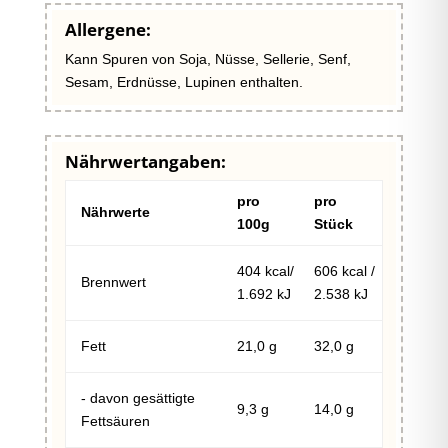
Allergene:
Kann Spuren von Soja, Nüsse, Sellerie, Senf,
Sesam, Erdnüsse, Lupinen enthalten.
Nährwertangaben:
pro
pro
Nährwerte
100g
Stück
404 kcal/
606 kcal /
Brennwert
1.692 kJ
2.538 kJ
Fett
21,0
g
32,0
g
- davon gesättigte
9,3
g
14,0
g
Fettsäuren