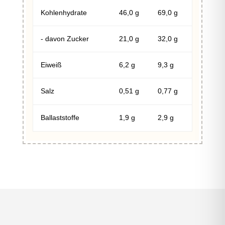
Kohlenhydrate
46,0
g
69,0
g
- davon Zucker
21,0
g
32,0
g
Eiweiß
6,2
g
9,3
g
Salz
0,51
g
0,77
g
Ballaststoffe
1,9
g
2,9
g