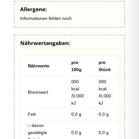
Allergene:
Informationen fehlen noch
Nährwertangaben:
pro
pro
Nährwerte
100g
Stück
000
000
kcal
kcal
Brennwert
/0.000
/0.000
kJ
kJ
Fett
0,0 g
0,0 g
– davon
gesättigte
0,0 g
0,0 g