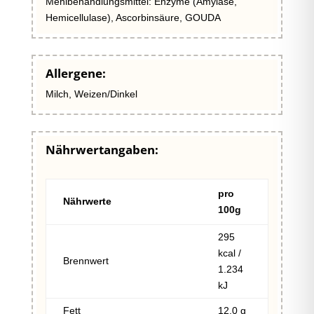
Mehlbehandlungsmittel: Enzyme (Amylase,
Hemicellulase), Ascorbinsäure, GOUDA
Allergene:
Milch, Weizen/Dinkel
Nährwertangaben:
pro
Nährwerte
100g
295
kcal /
Brennwert
1.234
kJ
Fett
12,0 g