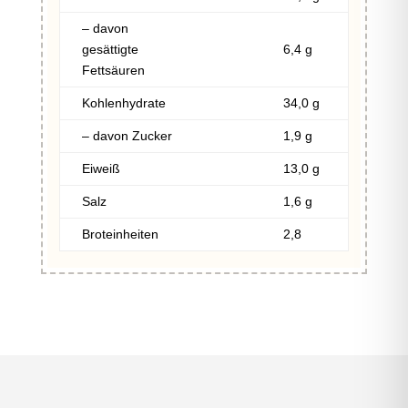
– davon
gesättigte
6,4 g
Fettsäuren
Kohlenhydrate
34,0 g
– davon Zucker
1,9 g
Eiweiß
13,0 g
Salz
1,6 g
Broteinheiten
2,8