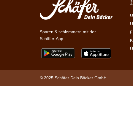
U
U
Sparen & schlemmern mit der
F
Schäfer-App
K
Ü
© 2025 Schäfer Dein Bäcker GmbH