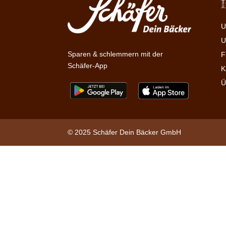
U
U
Sparen & schlemmern mit der
F
Schäfer-App
K
Ü
© 2025 Schäfer Dein Bäcker GmbH