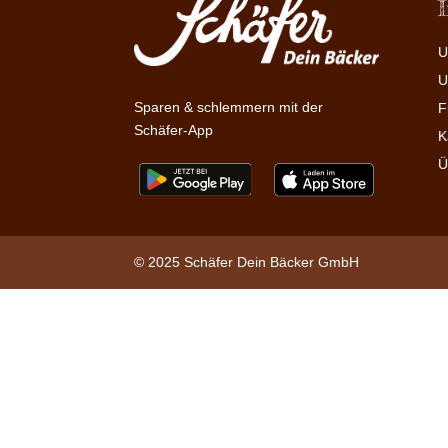
U
U
Sparen & schlemmern mit der
F
Schäfer-App
K
Ü
© 2025 Schäfer Dein Bäcker GmbH