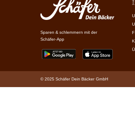
U
U
Sparen & schlemmern mit der
F
Schäfer-App
K
Ü
© 2025 Schäfer Dein Bäcker GmbH