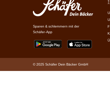
U
U
Sparen & schlemmern mit der
F
Schäfer-App
K
Ü
© 2025 Schäfer Dein Bäcker GmbH