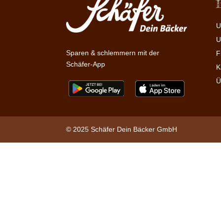
U
U
Sparen & schlemmern mit der
F
Schäfer-App
K
Ü
© 2025 Schäfer Dein Bäcker GmbH